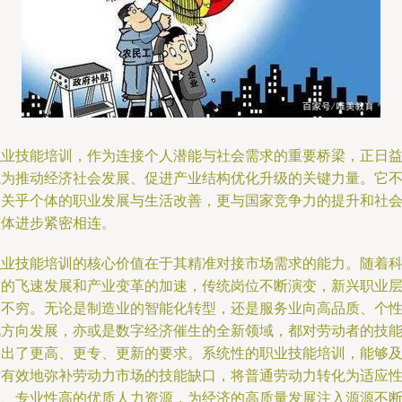
职业技能培训，作为连接个人潜能与社会需求的重要桥梁，正日
成为推动经济社会发展、促进产业结构优化升级的关键力量。它
仅关乎个体的职业发展与生活改善，更与国家竞争力的提升和社
整体进步紧密相连。
职业技能培训的核心价值在于其精准对接市场需求的能力。随着
技的飞速发展和产业变革的加速，传统岗位不断演变，新兴职业
出不穷。无论是制造业的智能化转型，还是服务业向高品质、个
化方向发展，亦或是数字经济催生的全新领域，都对劳动者的技
提出了更高、更专、更新的要求。系统性的职业技能培训，能够
时有效地弥补劳动力市场的技能缺口，将普通劳动力转化为适应
强、专业性高的优质人力资源，为经济的高质量发展注入源源不