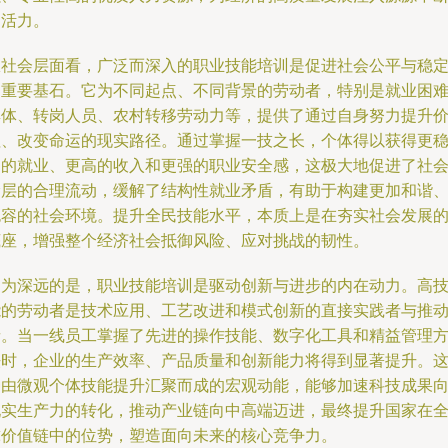
的活力。
从社会层面看，广泛而深入的职业技能培训是促进社会公平与稳
的重要基石。它为不同起点、不同背景的劳动者，特别是就业困
群体、转岗人员、农村转移劳动力等，提供了通过自身努力提升
值、改变命运的现实路径。通过掌握一技之长，个体得以获得更
定的就业、更高的收入和更强的职业安全感，这极大地促进了社
阶层的合理流动，缓解了结构性就业矛盾，有助于构建更加和谐
包容的社会环境。提升全民技能水平，本质上是在夯实社会发展
底座，增强整个经济社会抵御风险、应对挑战的韧性。
更为深远的是，职业技能培训是驱动创新与进步的内在动力。高
能的劳动者是技术应用、工艺改进和模式创新的直接实践者与推
者。当一线员工掌握了先进的操作技能、数字化工具和精益管理
法时，企业的生产效率、产品质量和创新能力将得到显著提升。
种由微观个体技能提升汇聚而成的宏观动能，能够加速科技成果
现实生产力的转化，推动产业链向中高端迈进，最终提升国家在
球价值链中的位势，塑造面向未来的核心竞争力。