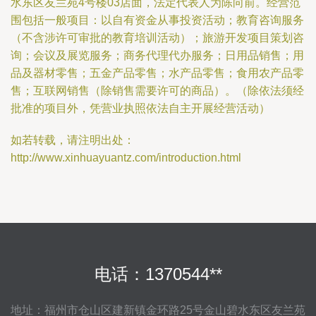
水东区友兰苑4号楼03店面，法定代表人为陈向前。经营范
围包括一般项目：以自有资金从事投资活动；教育咨询服务
（不含涉许可审批的教育培训活动）；旅游开发项目策划咨
询；会议及展览服务；商务代理代办服务；日用品销售；用
品及器材零售；五金产品零售；水产品零售；食用农产品零
售；互联网销售（除销售需要许可的商品）。（除依法须经
批准的项目外，凭营业执照依法自主开展经营活动）
如若转载，请注明出处：
http://www.xinhuayuantz.com/introduction.html
电话：1370544**
地址：福州市仓山区建新镇金环路25号金山碧水东区友兰苑