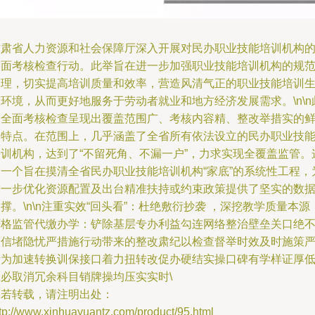
甘肃省人力资源和社会保障厅深入开展对民办职业技能培训机构
全面考核检查行动。此举旨在进一步加强职业技能培训机构的规
管理，切实提高培训质量和效率，营造风清气正的职业技能培训
环境，从而更好地服务于劳动者就业和地方经济发展需求。\n\n
次全面考核检查呈现出覆盖范围广、考核内容精、整改举措实的
明特点。在范围上，几乎涵盖了全省所有依法设立的民办职业技
培训机构，达到了“不留死角、不漏一户”，力求实现全覆盖监管。
是一个旨在摸清全省民办职业技能培训机构“家底”的系统性工程，
进一步优化资源配置及出台精准扶持或约束政策提供了坚实的数
撑。\n\n注重实效“回头看”：杜绝敷衍抄袭 ，深挖教学质量本源
严格监管代缴办学：铲除基层专办利益勾连网络整治壁垒关口绝
失信堵隐忧严措施行动带来的整改肃纪以检查督举时效及时施策
责为加速转换训保接口着力扭转改促办硬结实操口碑有学样证厚
班必取消冗余科目销牌操均压实实时\
如若转载，请注明出处：
tp://www.xinhuayuantz.com/product/95.html