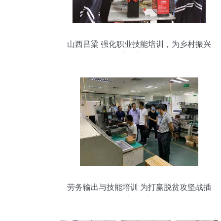
山西吕梁 强化职业技能培训，为乡村振兴
注入新活力
劳务输出与技能培训 为打赢脱贫攻坚战插
上“翅膀”