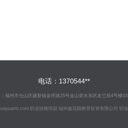
电话：1370544**
：福州市仓山区建新镇金环路25号金山碧水东区友兰苑4号楼0
huayuantz.com
职业技能培训
福州鑫花园教育投资有限公司
职